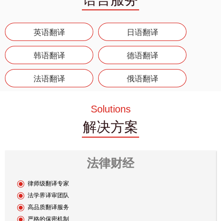
英语翻译
日语翻译
韩语翻译
德语翻译
法语翻译
俄语翻译
泰语翻译
葡萄牙语翻译
Solutions
解决方案
西班牙语翻译
波斯语翻译
意大利语翻译
阿拉伯语翻译
法律财经
印尼语翻译
马来语翻译
律师级翻译专家
越南语翻译
法学界译审团队
高品质翻译服务
严格的保密机制