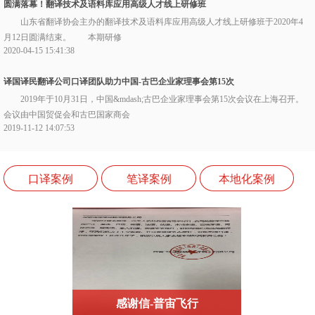
圆满落幕！翻译技术及语料库应用高级人才线上研修班
山东省翻译协会主办的翻译技术及语料库应用高级人才线上研修班于2020年4
月12日圆满结束。 本期研修
2020-04-15 15:41:38
译国译民翻译公司口译团队助力中国-古巴企业家理事会第15次
2019年于10月31日，中国&mdash;古巴企业家理事会第15次会议在上海召开。
会议由中国贸促会和古巴国家商会
2019-11-12 14:07:53
校企合作译著推荐 | 《悠长假日》——我曾是一个坐在抽水马
《悠长假日》 作者：阿米特&middot;乔杜里 (AmitChaudhuri) 译
口译案例
笔译案例
本地化案例
者：黎志萍 本期为大家推荐的书
2019-10-23 10:17:13
译国译民助力第六届丝绸之路国际电影节举办圆满成功
10月15日至20日，由国家电影局指导，福建省人民政府、陕西省人民政府共同主办
的第六届丝绸之路国际电影节在海上
2019-10-23 09:37:23
感谢信-普宙飞行
感
译国译民高管积极参与并当选中国中医药研究促进会传统文化翻